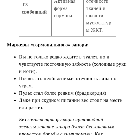
Активная
отечности
Т3
форма
тканей и
свободный
гормона.
вялости
мускулатур
ы ЖКТ.
Маркеры «гормонального» запора:
Вы не только редко ходите в туалет, но и
чувствуете постоянную зябкость (холодные руки
и ноги).
Появилась необъяснимая отечность лица по
утрам.
Пульс стал более редким (брадикардия).
Даже при скудном питании вес стоит на месте
или растет.
Без компенсации функции щитовидной
железы лечение запора будет бесконечным
процессом борьбы с симптомами. Как