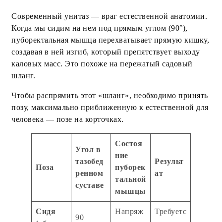
Современный унитаз — враг естественной анатомии.
Когда мы сидим на нем под прямым углом (90°),
пуборектальная мышца перехватывает прямую кишку,
создавая в ней изгиб, который препятствует выходу
каловых масс. Это похоже на пережатый садовый
шланг.
Чтобы распрямить этот «шланг», необходимо принять
позу, максимально приближенную к естественной для
человека — позе на корточках.
Состоя
Угол в
ние
тазобед
Результ
Поза
пуборек
ренном
ат
тальной
суставе
мышцы
Сидя
Напряж
Требуетс
90