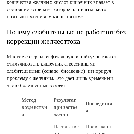
количества желчных кислот кишечник впадает в
состояние «спячки», которое пациенты часто
называют «ленивым кишечником».
Почему слабительные не работают без
коррекции желчеоттока
Многие совершают фатальную ошибку: пытаются
стимулировать кишечник агрессивными
слабительными (сенаде, бисакодил), игнорируя
проблему с желчным. Это дает лишь временный,
часто болезненный эффект.
Метод
Результат
Последстви
воздействи
при застое
я
я
желчи
Насильстве
Привыкани
нно
е, атония