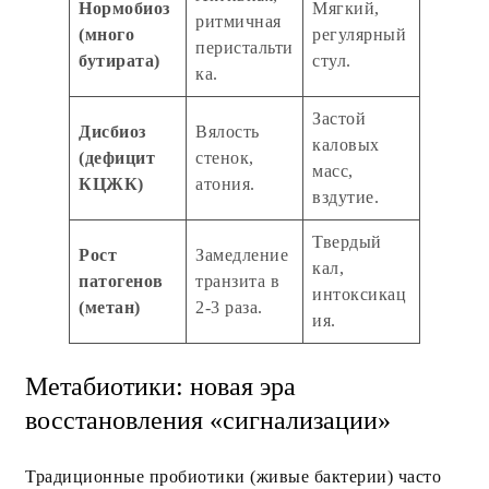
Нормобиоз
Мягкий,
ритмичная
(много
регулярный
перистальти
бутирата)
стул.
ка.
Застой
Дисбиоз
Вялость
каловых
(дефицит
стенок,
масс,
КЦЖК)
атония.
вздутие.
Твердый
Рост
Замедление
кал,
патогенов
транзита в
интоксикац
(метан)
2-3 раза.
ия.
Метабиотики: новая эра
восстановления «сигнализации»
Традиционные пробиотики (живые бактерии) часто