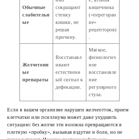
Обычные
сокращают
кишечника
слабительн
стенку
(«перегоран
ые
кишки, не
ие»
решая
рецепторов)
причину.
.
Мягкое,
Восстанавл
физиологич
Желчегонн
ивают
ное
ые
естественн
восстановле
препараты
ый сигнал к
ние
дефекации.
регулярного
стула.
Если в вашем организме нарушен желчеотток, прием
клетчатки или псиллиума может даже ухудшить
ситуацию: без желчи эти волокна превращаются в
плотную «пробку», вызывая вздутие и боли, но не