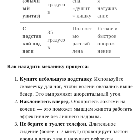
(обычн
ена,
я
градусо
ый
«душит
натужив
в
унитаз)
» кишку
ание
С
Полност
Легкое и
35
подстав
ью
быстрое
градусо
кой под
расслаб
опорож
в
ноги
лена
нение
Как наладить механику процесса:
Купите небольшую подставку.
Используйте
скамеечку для ног, чтобы колени оказались выше
бедер. Это выпрямляет аноректальный угол.
Наклонитесь вперед.
Обопритесь локтями на
колени — это поможет мышцам живота работать
эффективнее без лишнего надрыва.
Не берите в туалет телефон.
Длительное
сидение (более 5–7 минут) провоцирует застой
крови в венах таза и нарушает рефлексы.