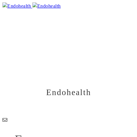
Почему не получается
сходить в туалет «по-
большому»: 5 скрытых
причин
22.06.2026
Endohealth
Здоровье начинается изнутри