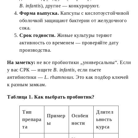
B. infantis
), другие — конкурируют.
Форма выпуска.
Капсулы с кислотоустойчивой
оболочкой защищают бактерии от желудочного
сока.
Срок годности.
Живые культуры теряют
активность со временем — проверяйте дату
производства.
На заметку:
не все пробиотики „универсальны“. Если
у вас СРК — ищите
B. infantis
, если пьете
антибиотики —
L. rhamnosus
. Это как подбор ключей
к разным замкам.
Таблица 1. Как выбрать пробиотик?
Тип
Длител
Пример
Особен
препара
ьность
ы
ности
та
курса