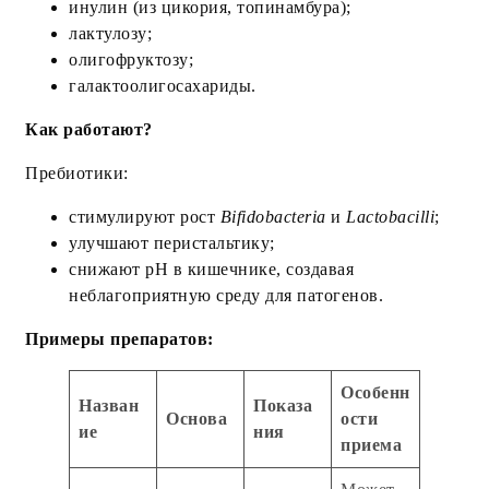
инулин (из цикория, топинамбура);
лактулозу;
олигофруктозу;
галактоолигосахариды.
Как работают?
Пребиотики:
стимулируют рост
Bifidobacteria
и
Lactobacilli
;
улучшают перистальтику;
снижают pH в кишечнике, создавая
неблагоприятную среду для патогенов.
Примеры препаратов:
Особенн
Назван
Показа
Основа
ости
ие
ния
приема