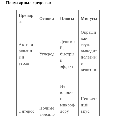
Популярные средства:
Препар
Основа
Плюсы
Минусы
ат
Окраши
вает
Дешевы
Активи
стул,
й,
рованн
выводит
Углерод
быстры
ый
полезны
й
уголь
е
эффект
веществ
а
Не
влияет
на
Неприят
микроф
ный
Полиме
Энтерос
лору,
вкус,
тилсило