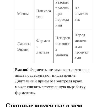
Разовая
помощь
Не
Панкреа
Мезим
при
измельч
тин
перееда
ать
нии
Перед
Неперен
Фермен
молочн
Лактаза
осимост
т
ыми
Энзим
ь
лактаза
продукт
молока
ами
Важно!
Ферменты не заменяют лечение, а
лишь поддерживают пищеварение.
Длительный прием без контроля врача
может снизить естественную выработку
ферментов.
Спорные моменты: о чем