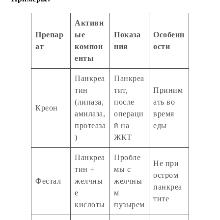
Активн
Препар
ые
Показа
Особенн
ат
компон
ния
ости
енты
Панкреа
Панкреа
тин
тит,
Приним
(липаза,
после
ать во
Креон
амилаза,
операци
время
протеаза
й на
еды
)
ЖКТ
Панкреа
Пробле
Не при
тин +
мы с
остром
Фестал
желчны
желчны
панкреа
е
м
тите
кислоты
пузырем