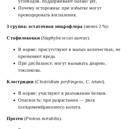
углеводов, поддерживают баланс pH.
Почему осторожны: при избытке могут
провоцировать воспаления.
3 группа: остаточная микрофлора
(менее 2 %):
Стафилококки
(
Staphylococcus aureus
).
В норме: присутствуют в малых количествах, не
причиняют вреда.
При дисбалансе: могут вызывать диарею,
токсикозы.
Клостридии
(
Clostridium perfringens
,
C. tetani
).
В норме: участвуют в разложении белков.
Опасность: при разрастании — риск
псевдомембранозного колита.
Протеи
(
Proteus mirabilis
).