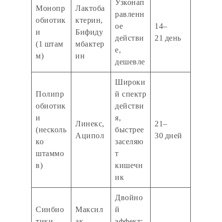
Узконап
Монопр
Лактоба
равленн
обиотик
ктерин,
ое
14–
и
Бифиду
действи
21 день
(1 штам
мбактер
е,
м)
ин
дешевле
Широки
Полипр
й спектр
обиотик
действи
и
я,
Линекс,
21–
(несколь
быстрее
Аципол
30 дней
ко
заселяю
штаммо
т
в)
кишечн
ик
Двойно
Синбио
Максил
й
тики
ак,
эффект: