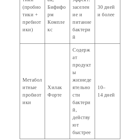
(пробио
Бифифо
заселен
30 дней
тики +
рм
ие и
и более
пребиот
Компле
питание
ики)
кс
бактери
й
Содерж
ат
продукт
ы
Метабол
жизнеде
итные
Хилак
ятельно
10–
пробиот
Форте
сти
14 дней
ики
бактери
й,
действу
ют
быстрее