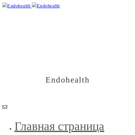
Лекарства для микрофлоры
кишечника: как правильно
восстановиться
29.01.2026
Endohealth
Здоровье начинается изнутри
Главная страница