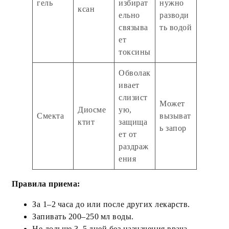
гель
избират
нужно
ксан
ельно
разводи
связыва
ть водой
ет
токсины
Обволак
ивает
слизист
Может
Диосме
ую,
Смекта
вызыват
ктит
защища
ь запор
ет от
раздраж
ения
Правила приема:
За 1–2 часа до или после других лекарств.
Запивать 200–250 мл воды.
Не дольше 3–5 дней без назначения врача.