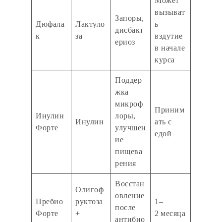
Может
вызыват
Запоры,
Дюфала
Лактуло
ь
дисбакт
к
за
вздутие
ериоз
в начале
курса
Поддер
жка
микроф
Приним
Инулин
лоры,
Инулин
ать с
Форте
улучшен
едой
ие
пищева
рения
Восстан
Олигоф
овление
Пребио
руктоза
1–
после
Форте
+
2 месяца
антибио