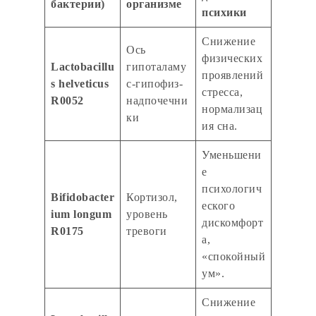
бактерии)
организме
психики
Снижение
Ось
физических
Lactobacillu
гипоталаму
проявлений
s helveticus
с-гипофиз-
стресса,
R0052
надпочечни
нормализац
ки
ия сна.
Уменьшени
е
психологич
Bifidobacter
Кортизол,
еского
ium longum
уровень
дискомфорт
R0175
тревоги
а,
«спокойный
ум».
Снижение