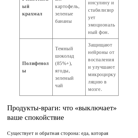
инсулину и
ый
картофель,
стабилизир
крахмал
зеленые
ует
бананы
эмоциональ
ный фон.
Защищают
Темный
нейроны от
шоколад
воспаления
Полифенол
(85%+),
и улучшают
ы
ягоды,
микроцирку
зеленый
ляцию в
чай
мозге.
Продукты-враги: что «выключает»
ваше спокойствие
Существует и обратная сторона: еда, которая