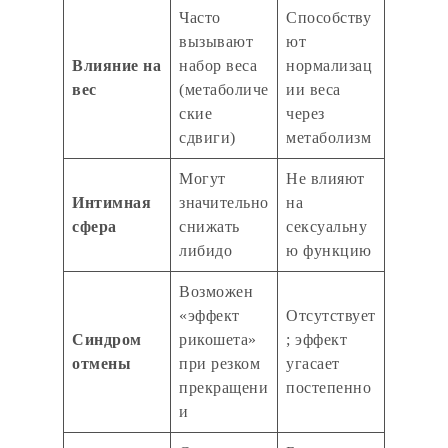
Часто
Способству
вызывают
ют
Влияние на
набор веса
нормализац
вес
(метаболиче
ии веса
ские
через
сдвиги)
метаболизм
Могут
Не влияют
Интимная
значительно
на
сфера
снижать
сексуальну
либидо
ю функцию
Возможен
«эффект
Отсутствует
Синдром
рикошета»
; эффект
отмены
при резком
угасает
прекращени
постепенно
и