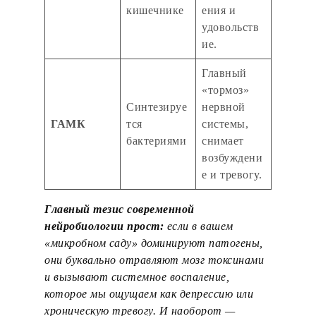
кишечнике
ения и
удовольств
ие.
Главный
«тормоз»
Синтезируе
нервной
ГАМК
тся
системы,
бактериями
снимает
возбуждени
е и тревогу.
Главный тезис современной
нейробиологии прост:
если в вашем
«микробном саду» доминируют патогены,
они буквально отравляют мозг токсинами
и вызывают системное воспаление,
которое мы ощущаем как депрессию или
хроническую тревогу. И наоборот —