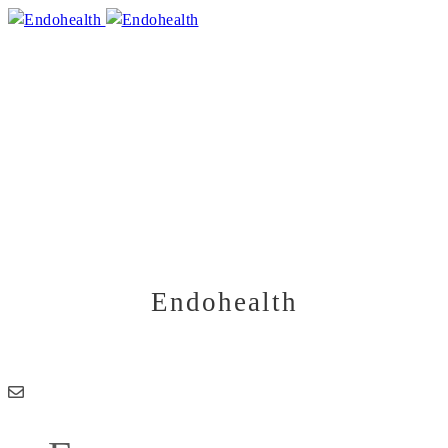
Психобиотики: как бактерии
в животе управляют вашим
настроением и уровнем
тревоги?
28.05.2026
Endohealth
Здоровье начинается изнутри