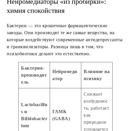
Нейромедиаторы «из пробирки»:
химия спокойствия
Бактерии — это крошечные фармацевтические
заводы. Они производят те же самые вещества, на
которые воздействуют современные антидепрессанты
и транквилизаторы. Разница лишь в том, что
психобиотики делают это естественно.
Бактерия-
Нейромеди
Влияние на
производит
атор
психику
ель
Снижает
возбудимос
Lactobacillu
ть, работает
s и
ГАМК
как
Bifidobacter
(GABA)
природное
ium
успокоител