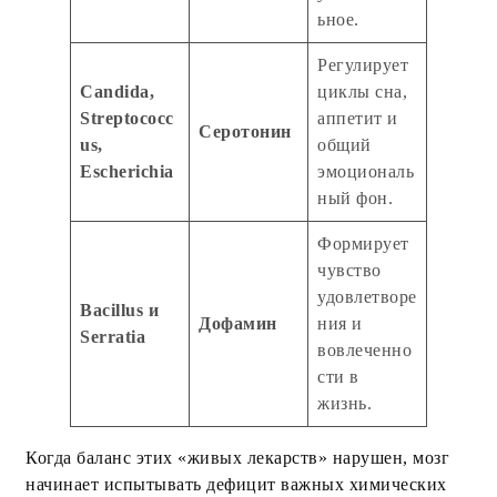
ьное.
Регулирует
Candida,
циклы сна,
Streptococc
аппетит и
Серотонин
us,
общий
Escherichia
эмоциональ
ный фон.
Формирует
чувство
удовлетворе
Bacillus и
Дофамин
ния и
Serratia
вовлеченно
сти в
жизнь.
Когда баланс этих «живых лекарств» нарушен, мозг
начинает испытывать дефицит важных химических