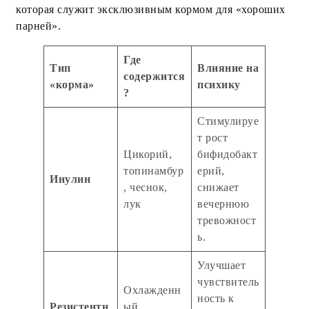
которая служит эксклюзивным кормом для «хороших
парней».
Где
Тип
Влияние на
содержится
«корма»
психику
?
Стимулируе
т рост
Цикорий,
бифидобакт
топинамбур
ерий,
Инулин
, чеснок,
снижает
лук
вечернюю
тревожност
ь.
Улучшает
чувствитель
Охлажденн
ность к
Резистентн
ый