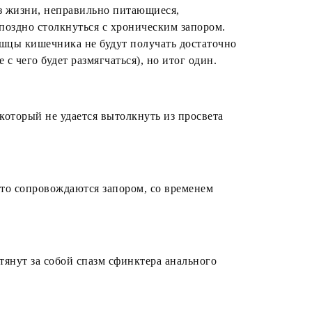
з жизни, неправильно питающиеся,
оздно столкнуться с хроническим запором.
ышцы кишечника не будут получать достаточно
 чего будет размягчаться), но итог один.
оторый не удается вытолкнуть из просвета
то сопровождаются запором, со временем
янут за собой спазм сфинктера анального