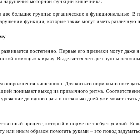
ем нарушения моторной функции кишечника.
 две большие группы: органические и функциональные. В пе
нарушении функций, которые также могут иметь различную п
чу
 развивается постепенно. Первые его признаки могут даже н
инской помощью к врачу. Выделяется четыре группы основны
 опорожнения кишечника. Для кого-то нормально посещать т
екацией понимают выход из привычного ритма. Соответственн
о урежение до одного раза в несколько дней уже может стать
твенный процесс, который в норме не требует усилий. Если 
оту или иным образом помогать руками – это повод задумать