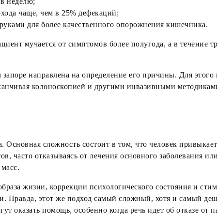
 в неделю;
охода чаще, чем в 25% дефекаций;
 руками для более качественного опорожнения кишечника.
ациент мучается от симптомов более полугода, а в течение т
запоре направлена на определение его причины. Для этого 
аканчивая колоноскопией и другими инвазивными методикам
а. Основная сложность состоит в том, что человек привыкае
ов, часто отказываясь от лечения основного заболевания ил
масс.
образа жизни, коррекции психологического состояния и ст
. Правда, этот же подход самый сложный, хотя и самый деш
огут оказать помощь, особенно когда речь идет об отказе от