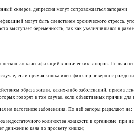
янный склероз, депрессия могут сопровождаться запорами.
дефекацией могут быть следствием хронического стресса, уп
сто выступает беременность, так как увеличившаяся в разме
 несколько классификаций хронических запоров. Первая ос
 случае, если прямая кишка или сфинктер неверно с рожден
йствием образа жизни, каких-либо заболеваний, приема лек
оторых говорят в том случае, если объективных причин для 
ая на патогенезе заболевания. По ней запоры разделяют на:
-за недостаточного количества жидкости в организме, при н
ует движению кала по просвету кишки;