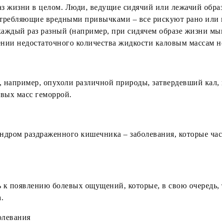
з жизни в целом. Люди, ведущие сидячий или лежачий обра
требляющие вредными привычками – все рискуют рано или п
каждый раз разный (например, при сидячем образе жизни м
нии недостаточного количества жидкости каловым массам не с
например, опухоли различной природы, затвердевший кал, к
вых масс геморрой.
ндром раздраженного кишечника – заболевания, которые час
к появлению болевых ощущений, которые, в свою очередь, т
.
олевания