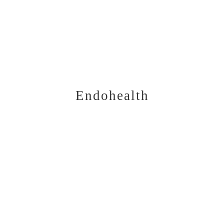
нический запор
2021
Endohealth